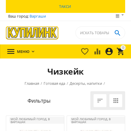
ТАКСИ
Ваш город:
Варгаши

0





МЕНЮ

Чизкейк
Главная
/
Готовая еда
/
Десерты, напитки
/


МОЙ ЛЮБИМЫЙ ГОРОД, В
МОЙ ЛЮБИМЫЙ ГОРОД, В
ВАРГАШАХ
ВАРГАШАХ