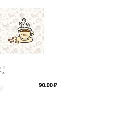
0мл
90.00
₽
+