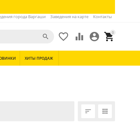
едения города Варгаши
Заведения на карте
Контакты
0





ОВИНКИ
ХИТЫ ПРОДАЖ

