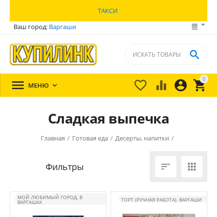
ТАКСИ
Ваш город:
Варгаши

0





МЕНЮ

Сладкая выпечка
Главная
/
Готовая еда
/
Десерты, напитки
/


МОЙ ЛЮБИМЫЙ ГОРОД, В
ТОРТ (РУЧНАЯ РАБОТА). ВАРГАШИ
ВАРГАШАХ