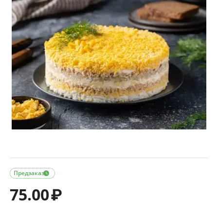
Предзаказ

75.00
₽