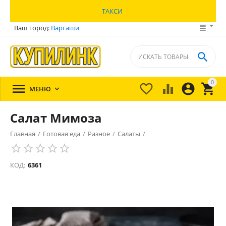
ТАКСИ
Ваш город:
Варгаши

0





МЕНЮ

Салат Мимоза
Главная
/
Готовая еда
/
Разное
/
Салаты
/
КОД:
6361