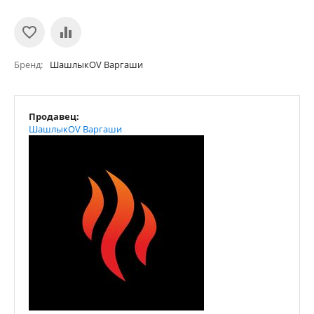
Бренд
ШашлыкOV Варгаши
Продавец:
ШашлыкOV Варгаши