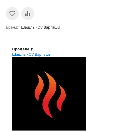
Бренд
ШашлыкOV Варгаши
Продавец:
ШашлыкOV Варгаши