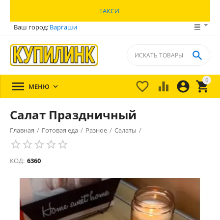
ТАКСИ
Ваш город:
Варгаши

0





МЕНЮ

Салат Праздничный
Главная
/
Готовая еда
/
Разное
/
Салаты
/
КОД:
6360