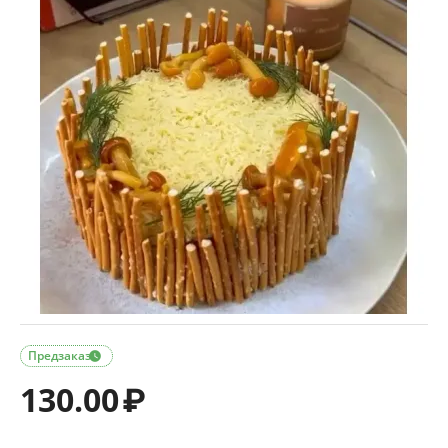
Предзаказ

130.00
₽