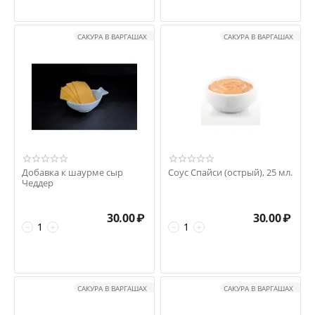
САКУРА В ВАРГАШАХ
САКУРА В ВАРГАШАХ
Добавка к шаурме сыр
Соус Спайси (острый), 25 мл.
Чеддер
30.00
₽
30.00
₽
−
+
−
+
САКУРА В ВАРГАШАХ
САКУРА В ВАРГАШАХ