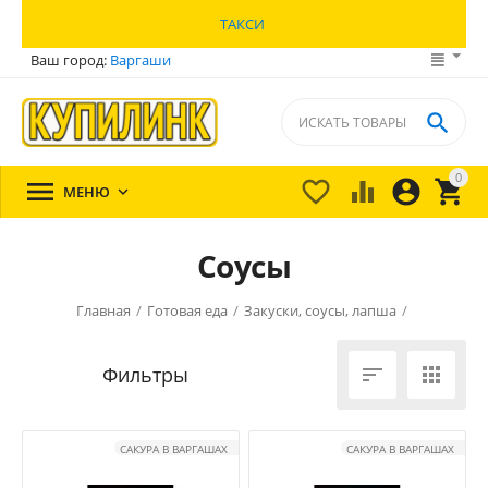
ТАКСИ
Ваш город:
Варгаши

0





МЕНЮ

Соусы
Главная
/
Готовая еда
/
Закуски, соусы, лапша
/


САКУРА В ВАРГАШАХ
САКУРА В ВАРГАШАХ