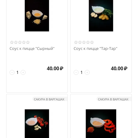
Соус к пицце "Сырный"
Соус к пицце "Тар-Тар"
40.00
₽
40.00
₽
−
+
−
+
САКУРА В ВАРГАШАХ
САКУРА В ВАРГАШАХ