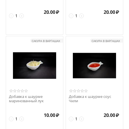
20.00
₽
20.00
₽
−
+
−
+
САКУРА В ВАРГАШАХ
САКУРА В ВАРГАШАХ
Добавка к шаурме
Добавка к шаурме соус
маринованный лук
Чили
10.00
₽
20.00
₽
−
+
−
+