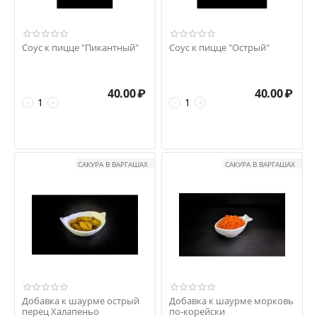
Соус к пицце "Пикантный"
Соус к пицце "Острый"
40.00
₽
40.00
₽
−
+
−
+
САКУРА В ВАРГАШАХ
САКУРА В ВАРГАШАХ
Добавка к шаурме острый
Добавка к шаурме морковь
перец Халапеньо
по-корейски