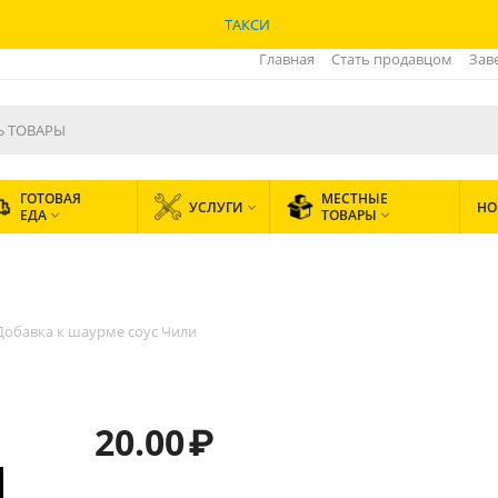
ТАКСИ
Главная
Стать продавцом
Зав
ГОТОВАЯ
МЕСТНЫЕ
УСЛУГИ
НО

ЕДА
ТОВАРЫ


Добавка к шаурме соус Чили
20.00
₽