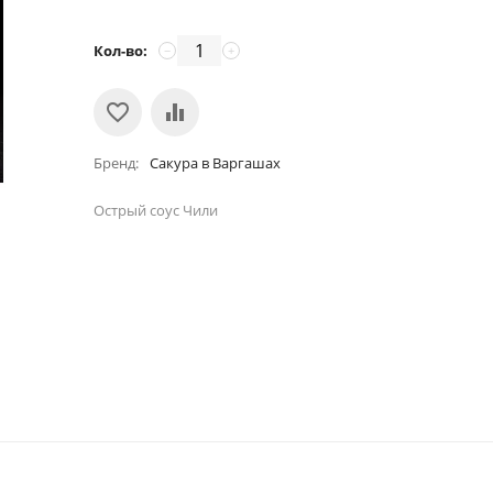
Кол-во:
−
+
Бренд
Сакура в Варгашах
Острый соус Чили