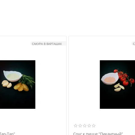
САКУРА В ВАРГАШАХ
С
Тар-Тар"
Соус к пицце "Пикантный"