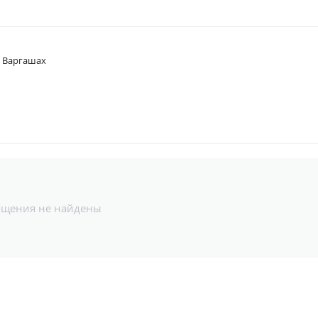
в Варгашах
бщения не найдены