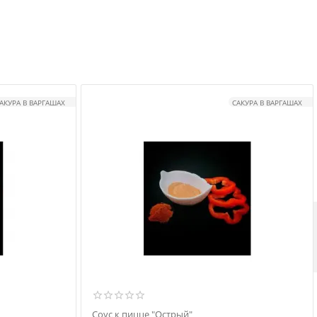
АКУРА В ВАРГАШАХ
САКУРА В ВАРГАШАХ
Соус к пицце "Острый"