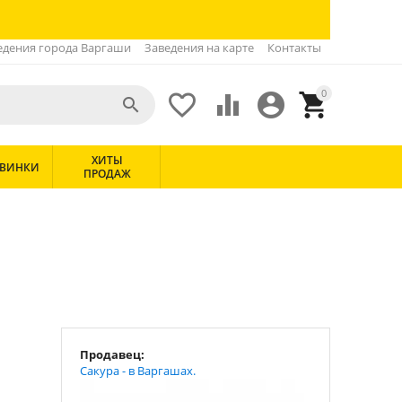
едения города Варгаши
Заведения на карте
Контакты
0





ХИТЫ
ВИНКИ
ПРОДАЖ
Продавец:
Сакура - в Варгашах.