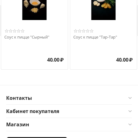

Соус к пицце "Сырный"
Соус к пицце "Тар-Тар"
40.00
₽
40.00
₽
Контакты
Кабинет покупателя
Магазин