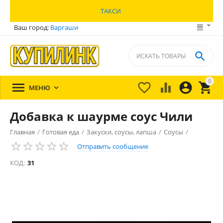
ТАКСИ
Ваш город:
Варгаши

0





МЕНЮ

Добавка к шаурме соус Чили
Главная
/
Готовая еда
/
Закуски, соусы, лапша
/
Соусы
/
Отправить сообщение
КОД:
31