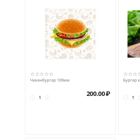
Чикенбургер 100мм
Бургер 
200.00
₽
−
+
−