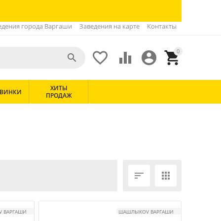
едения города Варгаши
Заведения на карте
Контакты
0





ХИТЫ
ВИНКИ
ПРОДАЖ


 ВАРГАШИ
ШАШЛЫКOV ВАРГАШИ