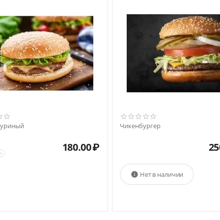
куриный
Чикенбургер
180.00
₽
25
+
Нет в наличии
