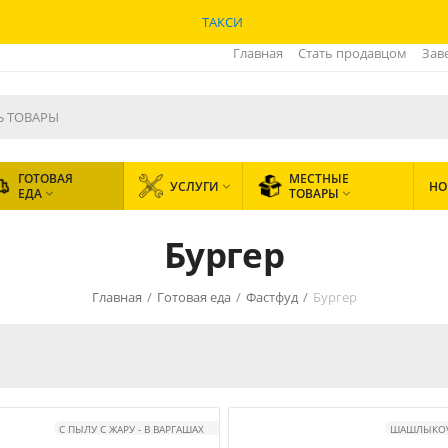
ТАКСИ
Главная
Стать продавцом
Зав
ГОТОВАЯ
МЕСТНЫЕ
УСЛУГИ
НО

ЕДА
ТОВАРЫ


Бургер
Главная
/
Готовая еда
/
Фастфуд
/
Бургер
С ПЫЛУ С ЖАРУ - В ВАРГАШАХ
ШАШЛЫКOV