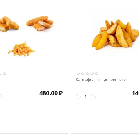
с
Картофель по-деревенски
480.00
₽
14
+
−
+