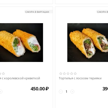
САКУРА В ВАРГАШАХ
САКУРА 
я с королевской креветкой
Тортилья с лососем терияки
450.00
₽
39
+
−
+