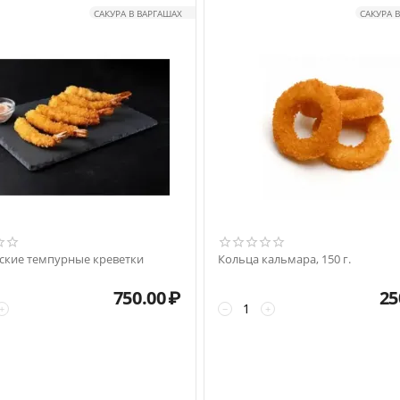
САКУРА В ВАРГАШАХ
САКУРА 
ские темпурные креветки
Кольца кальмара, 150 г.
750.00
₽
25
+
−
+