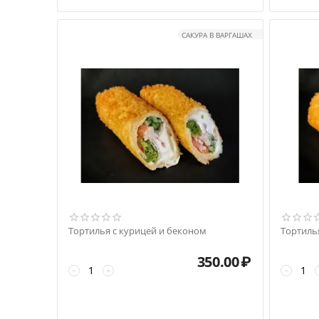
САКУРА В ВАРГАШАХ
Тортилья с курицей и беконом
Тортиль
350.00
₽
−
+
−