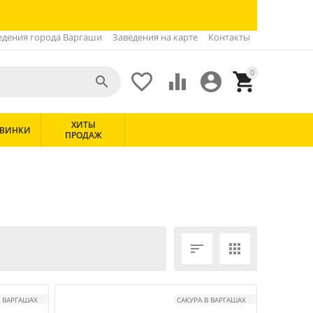
едения города Варгаши
Заведения на карте
Контакты
0





ХИТЫ
ВИНКИ
ПРОДАЖ


В ВАРГАШАХ
САКУРА В ВАРГАШАХ