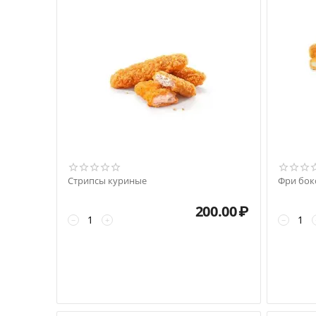
Стрипсы куриные
Фри бок
200.00
₽
−
+
−