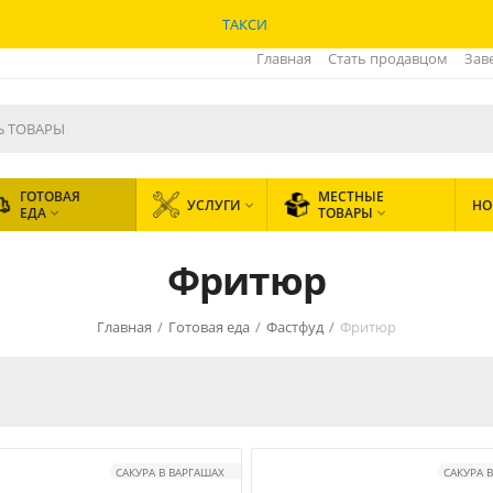
ТАКСИ
Главная
Стать продавцом
Зав
ГОТОВАЯ
МЕСТНЫЕ
УСЛУГИ
НО

ЕДА
ТОВАРЫ


Фритюр
Главная
/
Готовая еда
/
Фастфуд
/
Фритюр
САКУРА В ВАРГАШАХ
САКУРА 