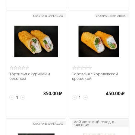
САКУРА В ВАРГАШАХ
САКУРА В ВАРГАШАХ
Тортилья с курицей и
Тортилья с королевской
беконом
креветкой
350.00
₽
450.00
₽
−
+
−
+
МОЙ ЛЮБИМЫЙ ГОРОД, В
САКУРА В ВАРГАШАХ
ВАРГАШАХ