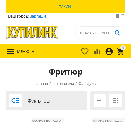
ТАКСИ
Ваш город:
Варгаши

0





МЕНЮ

Фритюр
Главная
/
Готовая еда
/
Фастфуд
/

Фильтры


САКУРА В ВАРГАШАХ
САКУРА В ВАРГАШАХ