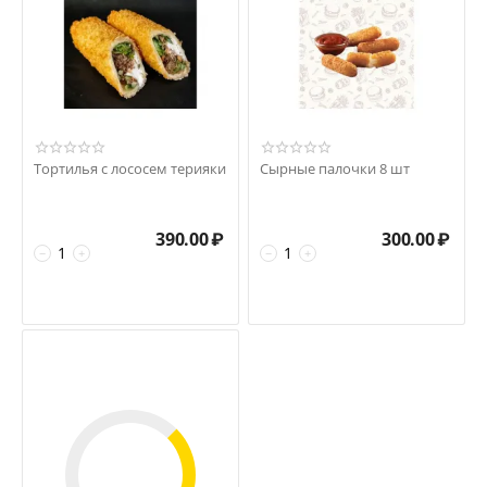
Тортилья с лососем терияки
Сырные палочки 8 шт
390.00
₽
300.00
₽
−
+
−
+