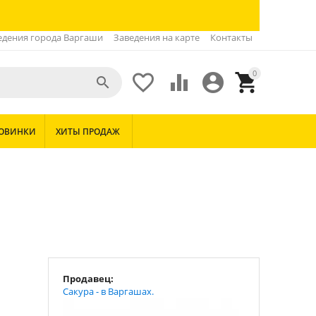
едения города Варгаши
Заведения на карте
Контакты
0





ОВИНКИ
ХИТЫ ПРОДАЖ
Продавец:
Сакура - в Варгашах.