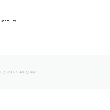
в Варгашах
бщения не найдены