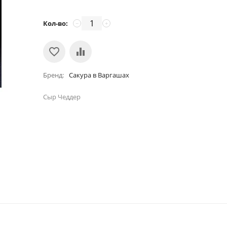
Кол-во:
−
+
Бренд
Сакура в Варгашах
Сыр Чеддер