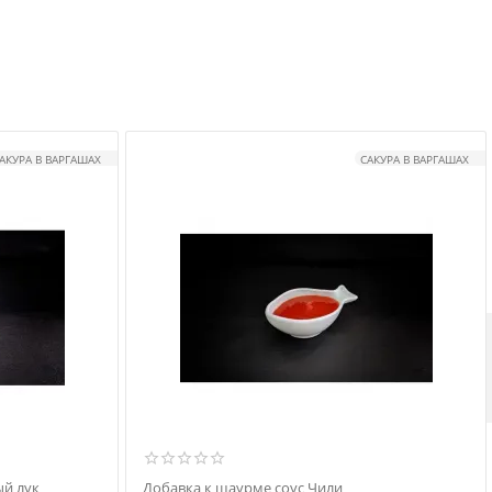
АКУРА В ВАРГАШАХ
САКУРА В ВАРГАШАХ
й лук
Добавка к шаурме соус Чили