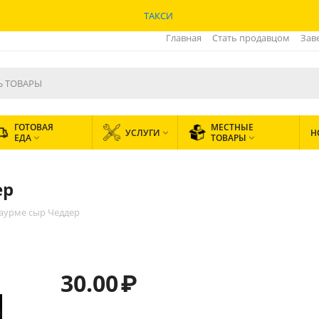
ТАКСИ
Главная
Стать продавцом
Зав
ГОТОВАЯ
МЕСТНЫЕ
УСЛУГИ
Н

ЕДА
ТОВАРЫ


ер
аурме сыр Чеддер
30.00
₽