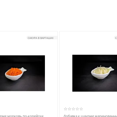
САКУРА В ВАРГАШАХ
С
урме морковь по-корейски
Добавка к шаурме маринованны