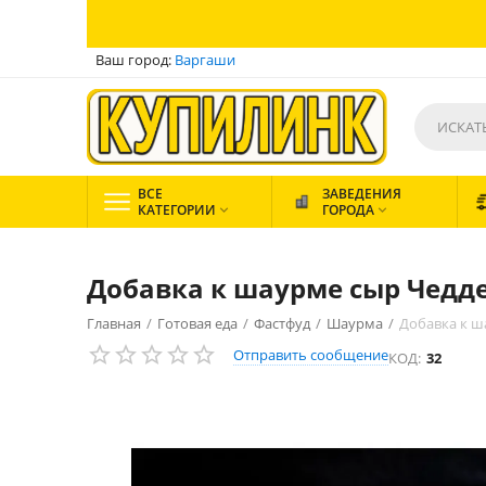
Ваш город:
Варгаши
ВСЕ
ЗАВЕДЕНИЯ
КАТЕГОРИИ
ГОРОДА


Добавка к шаурме сыр Чедд
Главная
/
Готовая еда
/
Фастфуд
/
Шаурма
/
Добавка к ш
Отправить сообщение
КОД:
32