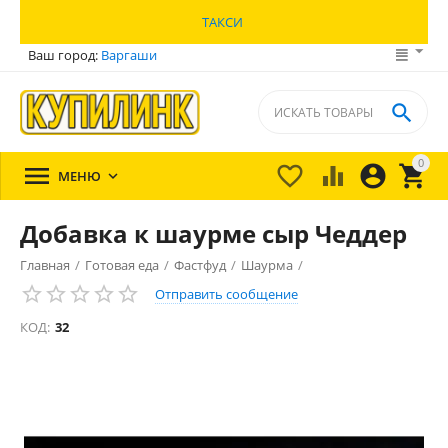
ТАКСИ
Ваш город:
Варгаши

0





МЕНЮ

Добавка к шаурме сыр Чеддер
Главная
/
Готовая еда
/
Фастфуд
/
Шаурма
/
Отправить сообщение
КОД:
32