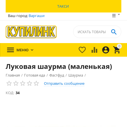
ТАКСИ
Ваш город:
Варгаши

0





МЕНЮ

Луковая шаурма (маленькая)
Главная
/
Готовая еда
/
Фастфуд
/
Шаурма
/
Отправить сообщение
КОД:
34