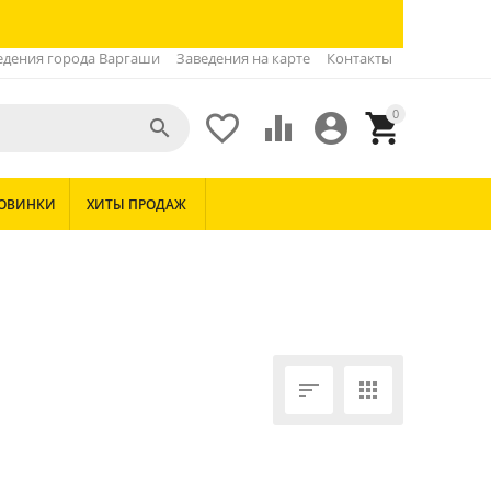
едения города Варгаши
Заведения на карте
Контакты
0





ОВИНКИ
ХИТЫ ПРОДАЖ

