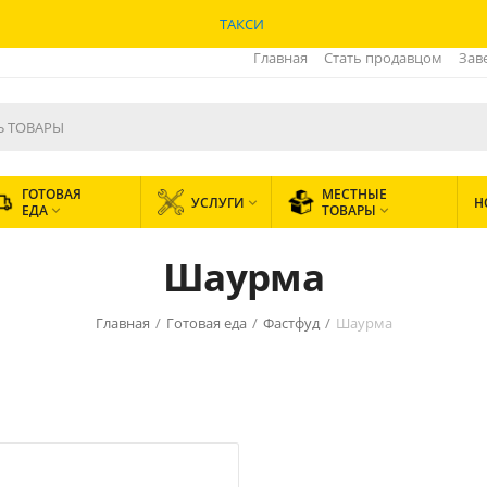
ТАКСИ
Главная
Стать продавцом
Зав
ГОТОВАЯ
МЕСТНЫЕ
УСЛУГИ
Н

ЕДА
ТОВАРЫ


Шаурма
Главная
/
Готовая еда
/
Фастфуд
/
Шаурма