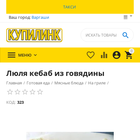
ТАКСИ
Ваш город:
Варгаши

0





МЕНЮ

Люля кебаб из говядины
Главная
/
Готовая еда
/
Мясные блюда
/
На гриле
/
КОД:
323