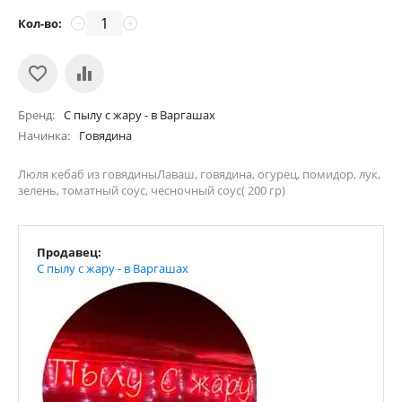
Кол-во:
−
+
Бренд
С пылу с жару - в Варгашах
Начинка
Говядина
Люля кебаб из говядиныЛаваш, говядина, огурец, помидор, лук,
зелень, томатный соус, чесночный соус( 200 гр)
Продавец:
С пылу с жару - в Варгашах