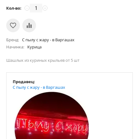
Кол-во:
−
+
Бренд
С пылу с жару - в Варгашах
Начинка
Курица
Шашлык из куриных крыльев от 5 шт
Продавец:
С пылу с жару - в Варгашах