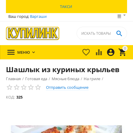
ТАКСИ
Ваш город:
Варгаши

0





МЕНЮ

Шашлык из куриных крыльев
Главная
/
Готовая еда
/
Мясные блюда
/
На гриле
/
Отправить сообщение
КОД:
325