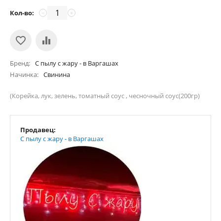
Кол-во:
−
+
Бренд
С пылу с жару - в Варгашах
Начинка
Свинина
(Корейка, лук, зелень, томатный соус , чесночный соус(200гр)
Продавец:
С пылу с жару - в Варгашах