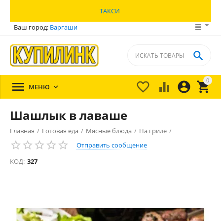
ТАКСИ
Ваш город:
Варгаши

0





МЕНЮ

Шашлык в лаваше
Главная
/
Готовая еда
/
Мясные блюда
/
На гриле
/
Отправить сообщение
КОД:
327