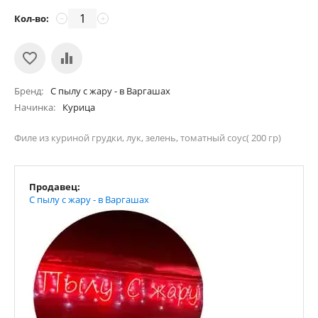
Кол-во:
−
+
Бренд
С пылу с жару - в Варгашах
Начинка
Курица
Филе из куриной грудки, лук, зелень, томатный соус( 200 гр)
Продавец:
С пылу с жару - в Варгашах