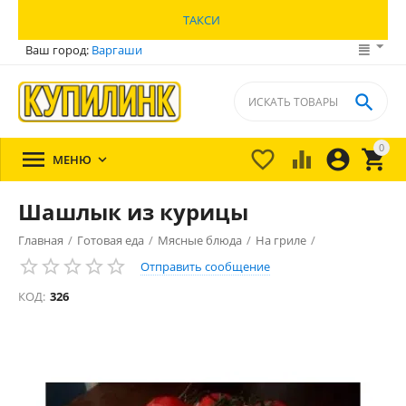
ТАКСИ
Ваш город:
Варгаши

0





МЕНЮ

Шашлык из курицы
Главная
/
Готовая еда
/
Мясные блюда
/
На гриле
/
Отправить сообщение
КОД:
326