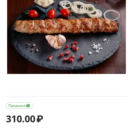
Предзаказ

310.00
₽