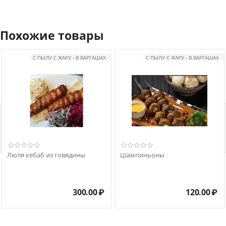
Похожие товары
С ПЫЛУ С ЖАРУ - В ВАРГАШАХ
С ПЫЛУ С ЖАРУ - В ВАРГАШАХ

Люля кебаб из говядины
Шампиньоны
300.00
₽
120.00
₽