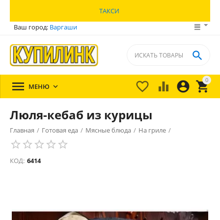
ТАКСИ
Ваш город:
Варгаши

0





МЕНЮ

Люля-кебаб из курицы
Главная
/
Готовая еда
/
Мясные блюда
/
На гриле
/
КОД:
6414