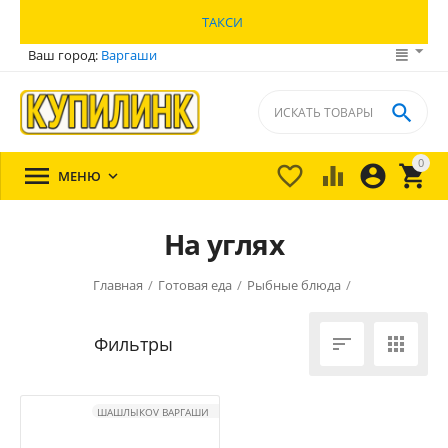
ТАКСИ
Ваш город:
Варгаши

0





МЕНЮ

На углях
Главная
/
Готовая еда
/
Рыбные блюда
/


ШАШЛЫКOV ВАРГАШИ