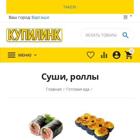
ТАКСИ
Ваш город:
Варгаши

0





МЕНЮ

Суши, роллы
Главная
/
Готовая еда
/