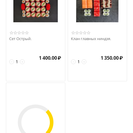
Сет Острый.
Клан главных ниндзя.
1 400.00
₽
1 350.00
₽
−
+
−
+