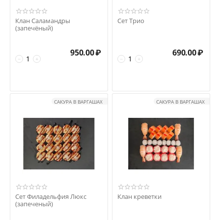
Клан Саламандры
Сет Трио
(запечёный)
950.00
₽
690.00
₽
−
+
−
+
САКУРА В ВАРГАШАХ
САКУРА В ВАРГАШАХ
Сет Филадельфия Люкс
Клан креветки
(запеченый)