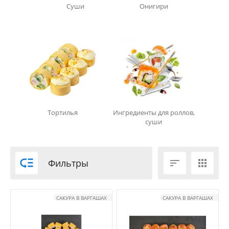
Суши
Онигири
Тортилья
Ингредиенты для роллов,
суши

Фильтры


САКУРА В ВАРГАШАХ
САКУРА В ВАРГАШАХ