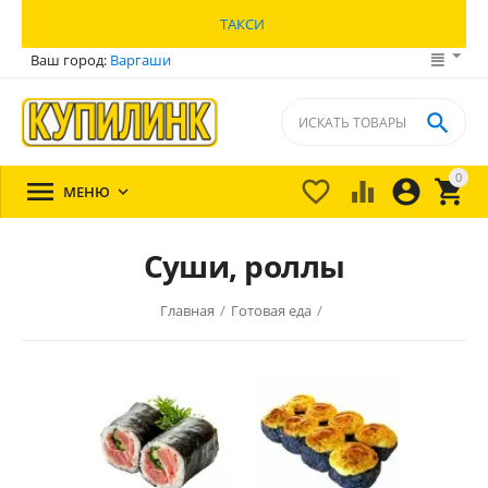
ТАКСИ
Ваш город:
Варгаши

0





МЕНЮ

Суши, роллы
Главная
/
Готовая еда
/