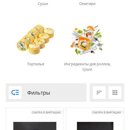
Суши
Онигири
Тортилья
Ингредиенты для роллов,
суши

Фильтры


САКУРА В ВАРГАШАХ
САКУРА В ВАРГАШАХ