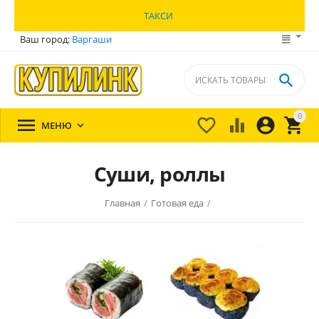
ТАКСИ
Ваш город:
Варгаши

0





МЕНЮ

Суши, роллы
Главная
/
Готовая еда
/