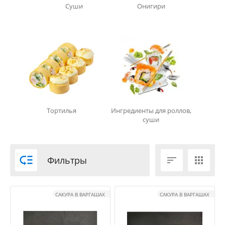
Суши
Онигири
Тортилья
Ингредиенты для роллов,
суши

Фильтры


САКУРА В ВАРГАШАХ
САКУРА В ВАРГАШАХ