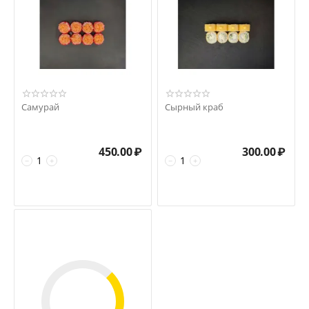
Самурай
Сырный краб
450.00
₽
300.00
₽
−
+
−
+