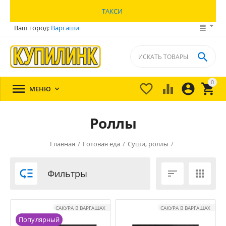
ТАКСИ
Ваш город:
Варгаши

0





МЕНЮ

Роллы
Главная
/
Готовая еда
/
Суши, роллы
/

Фильтры


САКУРА В ВАРГАШАХ
САКУРА В ВАРГАШАХ
Популярный