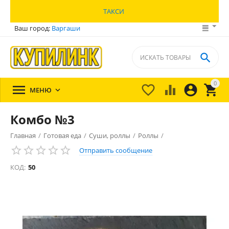
ТАКСИ
Ваш город:
Варгаши

0





МЕНЮ

Комбо №3
Главная
/
Готовая еда
/
Суши, роллы
/
Роллы
/
Отправить сообщение
КОД:
50