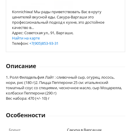
Konnichiwa! Мы рады приветствовать Вас в кругу
ценителей вкусной еды. Сакура-Варгаши это
профессиональный подход к кухне, это достойное
качество в...
Адрес: Советская ул., 91, Варгаши,
Найти на карте
Телефон:
+7(905)853-93-31
Описание
1. Ролл Филадельфия Лайт : сливочный сыр, огурец, лосось,
нори, рис (180 г)2. Пицца Пепперони 25 см: итальянский
томатный соус со специями, чесночное масло, сыр Моцарелла,
колбаски Пепперони (290 г)
Вес набора: 470 (+/- 10) г
Особенности
Бренд:
Сакура в Варгашах