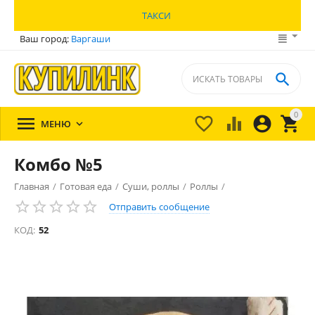
ТАКСИ
Ваш город:
Варгаши

0





МЕНЮ

Комбо №5
Главная
/
Готовая еда
/
Суши, роллы
/
Роллы
/
Отправить сообщение
КОД:
52