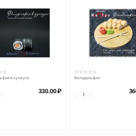
ьфия в кунжуте
Филадельфия
330.00
₽
36
+
−
+