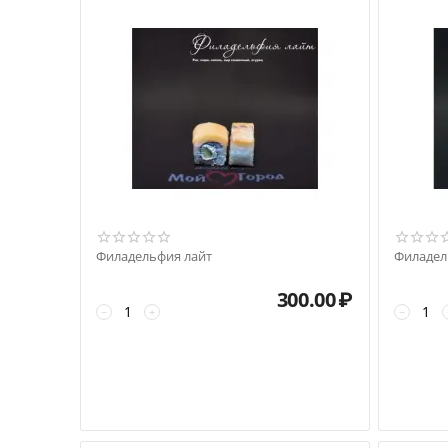
Филадельфия лайт
Филадел
300.00
₽
−
+
−