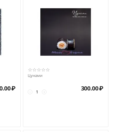
Цунами
0.00
₽
300.00
₽
−
+