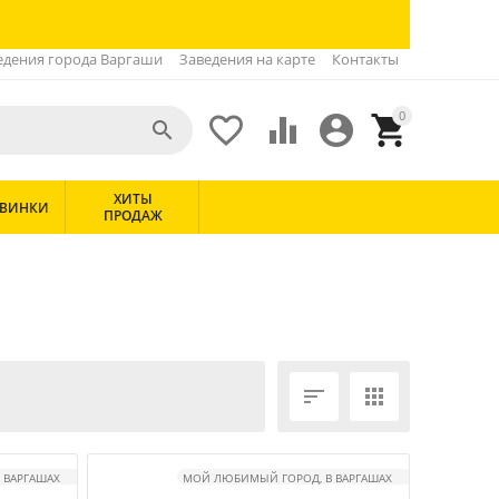
едения города Варгаши
Заведения на карте
Контакты
0





ХИТЫ
ВИНКИ
ПРОДАЖ


 ВАРГАШАХ
МОЙ ЛЮБИМЫЙ ГОРОД, В ВАРГАШАХ