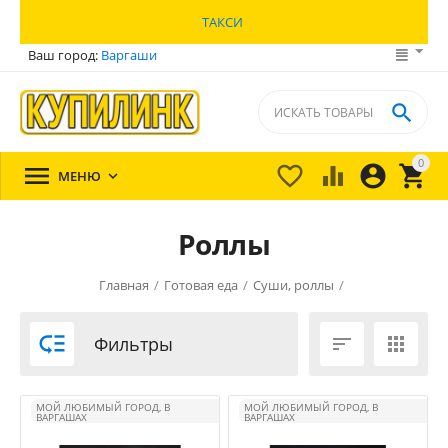
ТАКСИ
Ваш город:
Варгаши

0





МЕНЮ

Роллы
Главная
/
Готовая еда
/
Суши, роллы
/

Фильтры


МОЙ ЛЮБИМЫЙ ГОРОД, В
МОЙ ЛЮБИМЫЙ ГОРОД, В
ВАРГАШАХ
ВАРГАШАХ