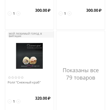
300.00
₽
300.00
₽
−
+
−
+
МОЙ ЛЮБИМЫЙ ГОРОД, В
ВАРГАШАХ
Показаны все
79 товаров
Ролл "Снежный краб"
320.00
₽
−
+