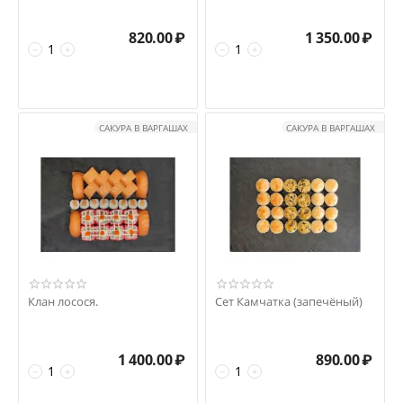
820.00
₽
1 350.00
₽
−
+
−
+
САКУРА В ВАРГАШАХ
САКУРА В ВАРГАШАХ
Клан лосося.
Сет Камчатка (запечёный)
1 400.00
₽
890.00
₽
−
+
−
+