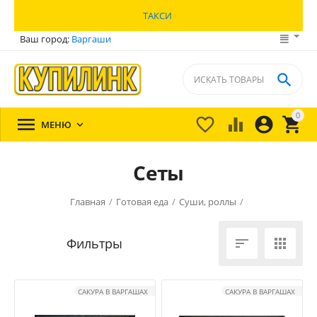
ТАКСИ
Ваш город:
Варгаши

0





МЕНЮ

Сеты
Главная
/
Готовая еда
/
Суши, роллы
/


САКУРА В ВАРГАШАХ
САКУРА В ВАРГАШАХ