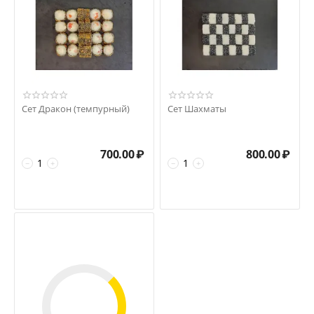
Сет Дракон (темпурный)
Сет Шахматы
700.00
₽
800.00
₽
−
+
−
+