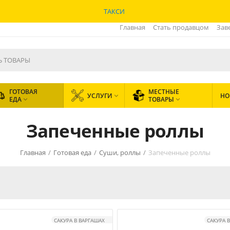
ТАКСИ
Главная
Стать продавцом
Зав
ГОТОВАЯ
МЕСТНЫЕ
УСЛУГИ
НО

ЕДА
ТОВАРЫ


Запеченные роллы
Главная
/
Готовая еда
/
Суши, роллы
/
Запеченные роллы
САКУРА В ВАРГАШАХ
САКУРА 