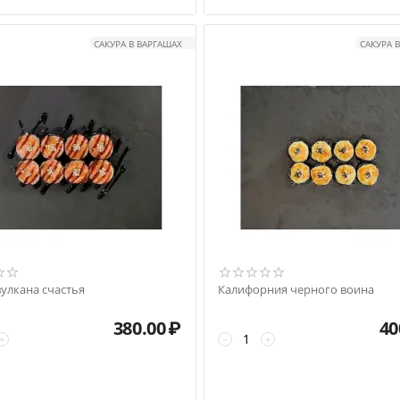
САКУРА В ВАРГАШАХ
САКУРА 
вулкана счастья
Калифорния черного воина
380.00
₽
40
+
−
+