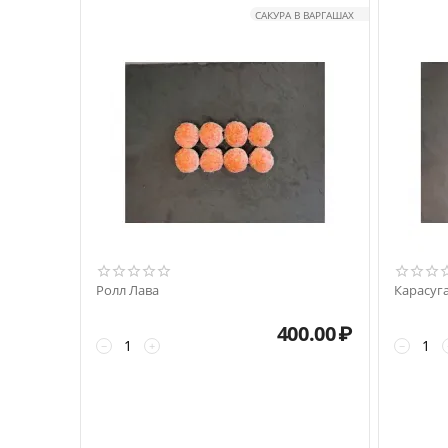
САКУРА В ВАРГАШАХ
Ролл Лава
Карасуг
400.00
₽
−
+
−