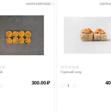
САКУРА В ВАРГАШАХ
САКУРА 
ай
Горячий чизу
300.00
₽
40
+
−
+