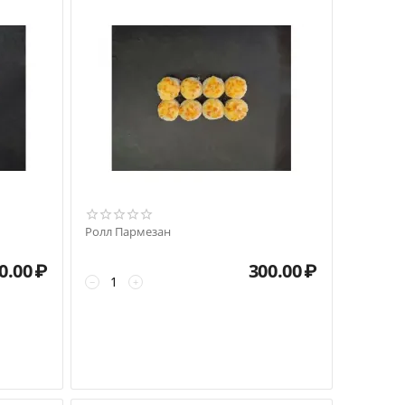
Ролл Пармезан
0.00
₽
300.00
₽
−
+