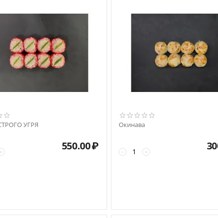
СТРОГО УГРЯ
Окинава
550.00
₽
30
+
−
+