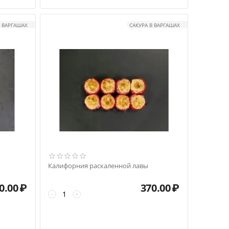
В ВАРГАШАХ
САКУРА В ВАРГАШАХ
Калифорния раскаленной лавы
0.00
₽
370.00
₽
−
+