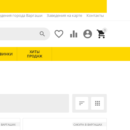
едения города Варгаши
Заведения на карте
Контакты
0





ХИТЫ
ВИНКИ
ПРОДАЖ


В ВАРГАШАХ
САКУРА В ВАРГАШАХ