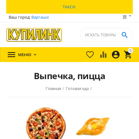
ТАКСИ
Ваш город:
Варгаши

0





МЕНЮ

Выпечка, пицца
Главная
/
Готовая еда
/