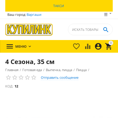
ТАКСИ
Ваш город:
Варгаши

0





МЕНЮ

4 Сезона, 35 см
Главная
/
Готовая еда
/
Выпечка, пицца
/
Пицца
/
Отправить сообщение
КОД:
12