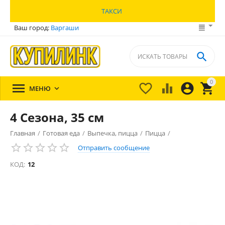
ТАКСИ
Ваш город:
Варгаши

0





МЕНЮ

4 Сезона, 35 см
Главная
/
Готовая еда
/
Выпечка, пицца
/
Пицца
/
Отправить сообщение
КОД:
12