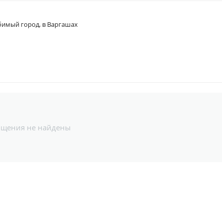
имый город, в Варгашах
бщения не найдены