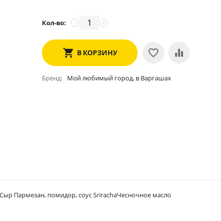
Кол-во:
−
+
В КОРЗИНУ
Бренд
Мой любимый город, в Варгашах
,Сыр Пармезан, помидор, соус SrirachaЧесночное масло