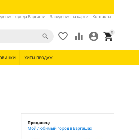
едения города Варгаши
Заведения на карте
Контакты
0





ОВИНКИ
ХИТЫ ПРОДАЖ
Продавец:
Мой любимый город в Варгашах