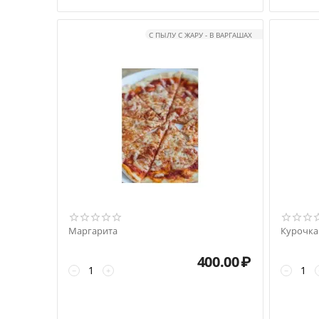
С ПЫЛУ С ЖАРУ - В ВАРГАШАХ
Маргарита
Курочка
400.00
₽
−
+
−