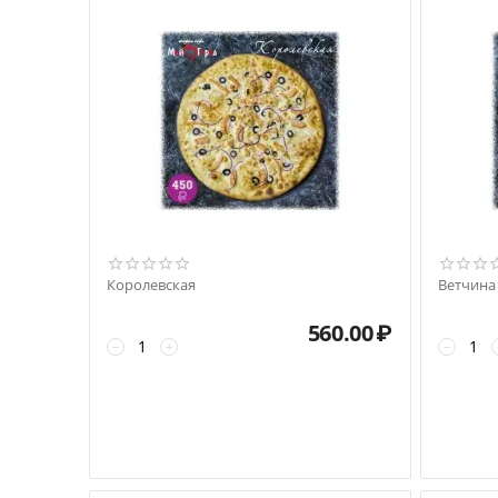
Королевская
Ветчина
560.00
₽
−
+
−