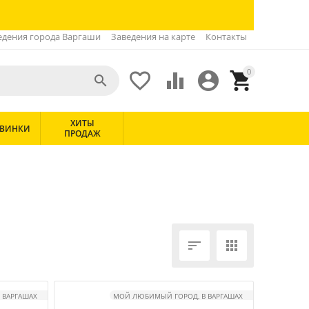
едения города Варгаши
Заведения на карте
Контакты
0





ХИТЫ
ВИНКИ
ПРОДАЖ


 ВАРГАШАХ
МОЙ ЛЮБИМЫЙ ГОРОД, В ВАРГАШАХ