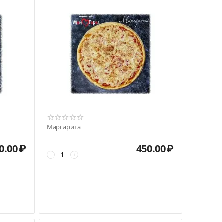
Маргарита
0.00
₽
450.00
₽
−
+