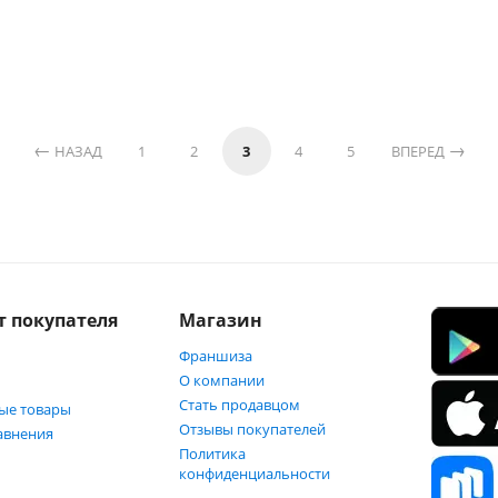
НАЗАД
1
2
3
4
5
ВПЕРЕД
т покупателя
Магазин
Франшиза
О компании
Стать продавцом
ые товары
Отзывы покупателей
авнения
Политика
конфиденциальности