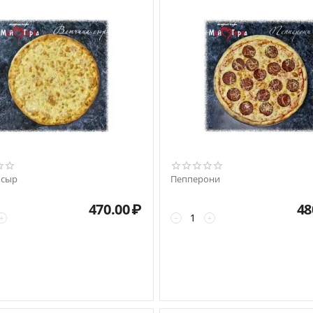
 сыр
Пепперони
470.00
₽
48
+
−
+