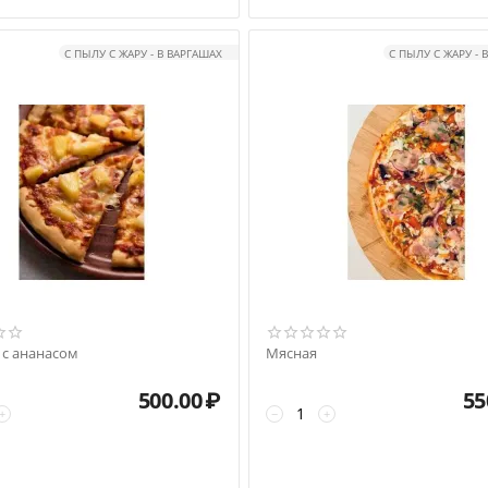
С ПЫЛУ С ЖАРУ - В ВАРГАШАХ
С ПЫЛУ С ЖАРУ - 
 с ананасом
Мясная
500.00
₽
55
+
−
+