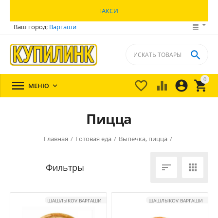
ТАКСИ
Ваш город:
Варгаши

0





МЕНЮ

Пицца
Главная
/
Готовая еда
/
Выпечка, пицца
/


ШАШЛЫКOV ВАРГАШИ
ШАШЛЫКOV ВАРГАШИ