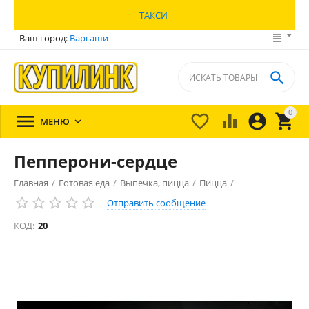
ТАКСИ
Ваш город:
Варгаши

0





МЕНЮ

Пепперони-сердце
Главная
/
Готовая еда
/
Выпечка, пицца
/
Пицца
/
Отправить сообщение
КОД:
20