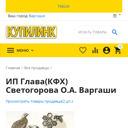
ТАКСИ
Ваш город:
Варгаши

0





МЕНЮ

Главная
/
Все продавцы
/
ИП Глава(КФХ)
Светогорова О.А. Варгаши
Просмотреть товары продавца(2 шт.)