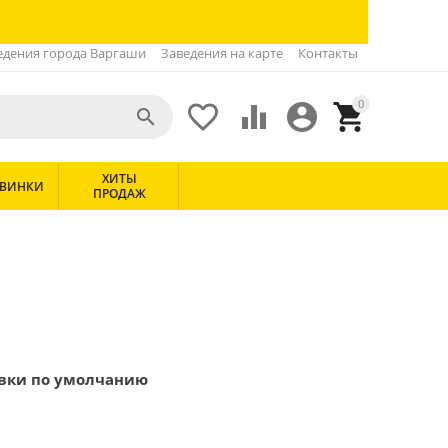
едения города Варгаши
Заведения на карте
Контакты
0





ХИТЫ
ВИНКИ
ПРОДАЖ
авки по умолчанию