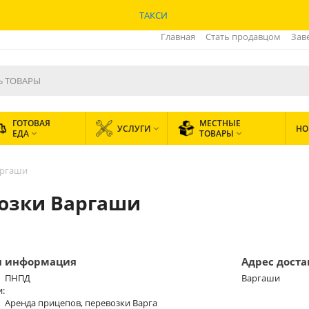
ТАКСИ
Главная
Стать продавцом
Зав
ГОТОВАЯ
МЕСТНЫЕ
УСЛУГИ
НО

ЕДА
ТОВАРЫ


аргаши
возки Варгаши
я информация
Адрес дост
ПНПД
Варгаши
и:
Аренда прицепов, перевозки Варга