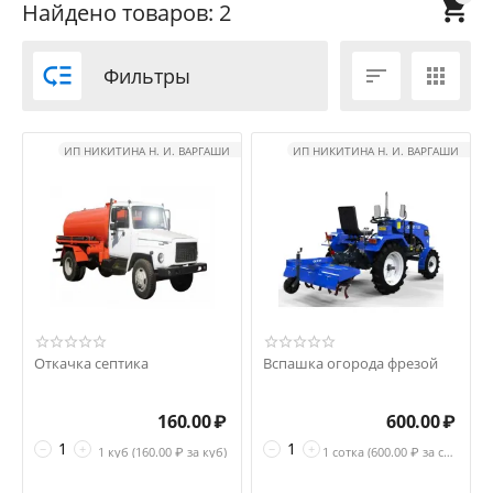

Найдено товаров: 2

Фильтры


ИП НИКИТИНА Н. И. ВАРГАШИ
ИП НИКИТИНА Н. И. ВАРГАШИ
Откачка септика
Вспашка огорода фрезой
160.00
₽
600.00
₽
−
+
−
+
1 куб (
160.00
₽ за куб)
1 сотка (
600.00
₽ за сотка)