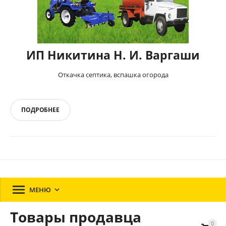
ИП Никитина Н. И. Варгаши
Откачка септика, вспашка огорода
ПОДРОБНЕЕ

МЕНЮ

Товары продавца
0