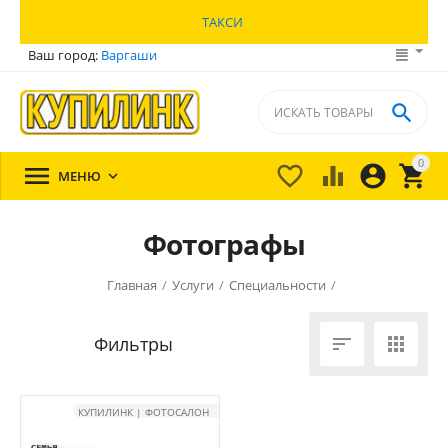
ТАКСИ
Ваш город:
Варгаши

0





МЕНЮ

Фотографы
Главная
/
Услуги
/
Специальности
/


КУПИЛИНК | ФОТОСАЛОН