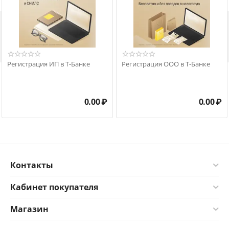

Регистрация ИП в Т-Банке
Регистрация ООО в Т-Банке
0.00
₽
0.00
₽
Контакты
Кабинет покупателя
Магазин