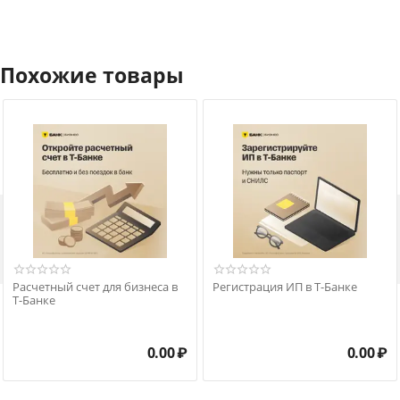
Похожие товары

Расчетный счет для бизнеса в
Регистрация ИП в Т-Банке
Т-Банке
0.00
₽
0.00
₽