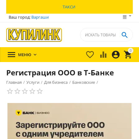
ТАКСИ
Ваш город:
Варгаши

0





МЕНЮ

Регистрация ООО в Т-Банке
Главная
/
Услуги
/
Для бизнеса
/
Банковские
/