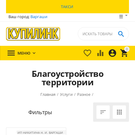
ТАКСИ
Ваш город:
Варгаши

0





МЕНЮ

Благоустройство
территории
Главная
/
Услуги
/
Разное
/


ИП НИКИТИНА Н. И. ВАРГАШИ