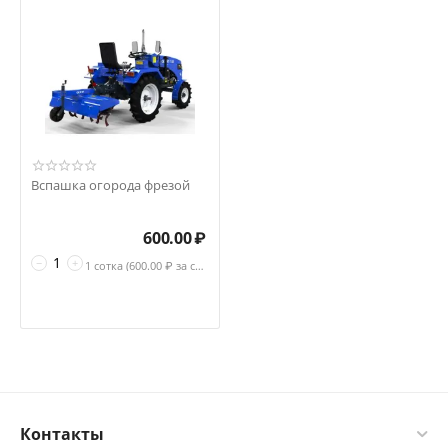
Вспашка огорода фрезой
600.00
₽
−
+
1 сотка (
600.00
₽ за сотка)
Контакты