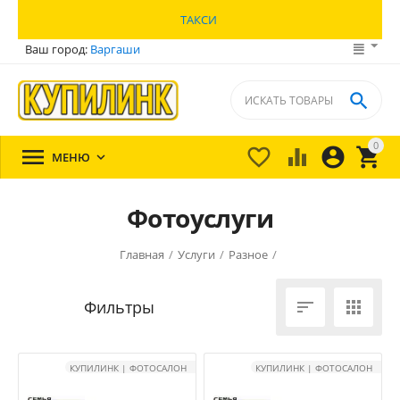
ТАКСИ
Ваш город:
Варгаши

0





МЕНЮ

Фотоуслуги
Главная
/
Услуги
/
Разное
/


КУПИЛИНК | ФОТОСАЛОН
КУПИЛИНК | ФОТОСАЛОН