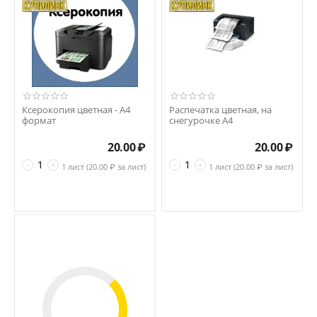
Ксерокопия цветная - А4
Распечатка цветная, на
формат
снегурочке А4
20.00
₽
20.00
₽
−
+
−
+
1 лист (
20.00
₽ за лист)
1 лист (
20.00
₽ за лист)