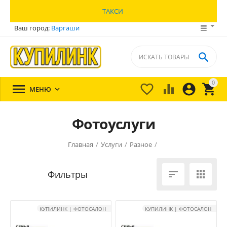
ТАКСИ
Ваш город:
Варгаши

0





МЕНЮ

Фотоуслуги
Главная
/
Услуги
/
Разное
/


КУПИЛИНК | ФОТОСАЛОН
КУПИЛИНК | ФОТОСАЛОН