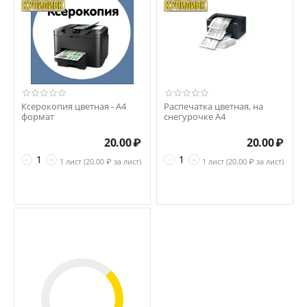
Ксерокопия цветная - А4
Распечатка цветная, на
формат
снегурочке А4
20.00
₽
20.00
₽
−
+
−
+
1 лист (
20.00
₽ за лист)
1 лист (
20.00
₽ за лист)