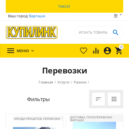
ТАКСИ
Ваш город:
Варгаши

0





МЕНЮ

Перевозки
Главная
/
Услуги
/
Разное
/


ДОСТАВКА, ГРУЗОПЕРЕВОЗКИ
АРЕНДА ПРИЦЕПОВ, ПЕРЕВОЗКИ
ВАРГАШИ.