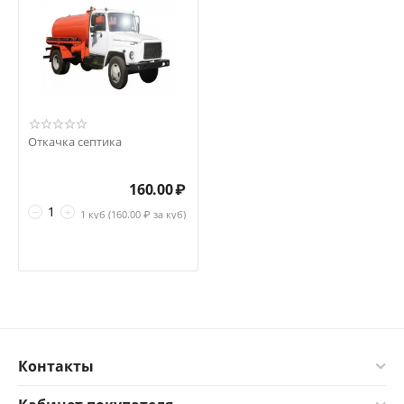
Откачка септика
160.00
₽
−
+
1 куб (
160.00
₽ за куб)
Контакты