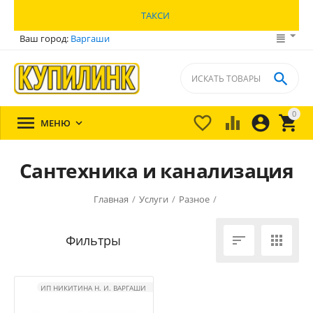
ТАКСИ
Ваш город:
Варгаши

0





МЕНЮ

Сантехника и канализация
Главная
/
Услуги
/
Разное
/


ИП НИКИТИНА Н. И. ВАРГАШИ