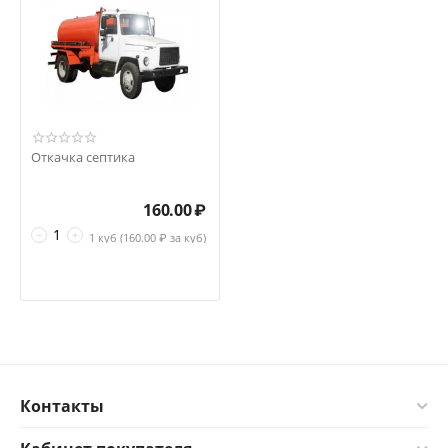
Откачка септика
160.00
₽
−
+
1 куб (
160.00
₽ за куб)
Контакты