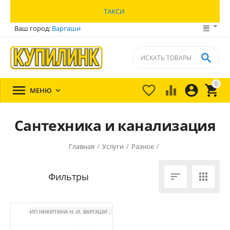
ТАКСИ
Ваш город:
Варгаши

0





МЕНЮ

Сантехника и канализация
Главная
/
Услуги
/
Разное
/


ИП НИКИТИНА Н. И. ВАРГАШИ